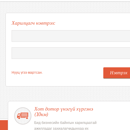
Харилцагч нэвтрэх:
Нэвтрэх
Нууц үгээ мартсан.
Хот дотор үнэгүй хүргэнэ
(10км)
Бид бизнесийн байнгын харилцаатай
ажилладаг захиалагчидынхаа их