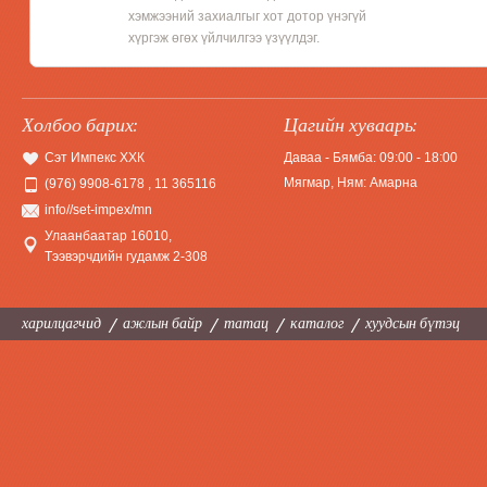
хэмжээний захиалгыг хот дотор үнэгүй
хүргэж өгөх үйлчилгээ үзүүлдэг.
Холбоо барих:
Цагийн хуваарь:
Сэт Импекс ХХК
Даваа - Бямба: 09:00 - 18:00
Мягмар, Ням: Амарна
(976) 9908-6178 , 11 365116
info//set-impex/mn
Улаанбаатар 16010
,
Тээвэрчдийн гудамж 2-308
харилцагчид
ажлын байр
татац
каталог
хуудсын бүтэц