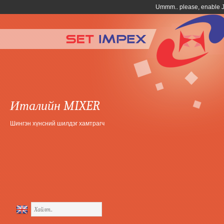
Италийн MIXER
Шингэн хүнсний шилдэг хамтрагч