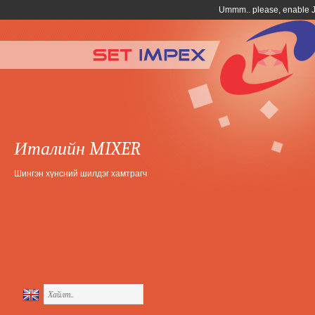
Италийн MIXER
Шингэн хүнсний шилдэг хамтрагч