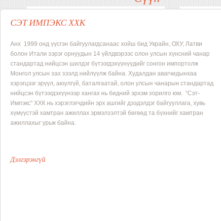
СЭТ ИМПЭКС ХХК
Анх 1999 онд үүсгэн байгуулагдсанаас хойш бид Украйн, ОХУ, Латви
болон Итали зэрэг орнуудын 14 үйлдвэрээс олон улсын хүнсний чанар
стандартад нийцсэн шилдэг бүтээгдэхүүнүүдийг сонгон импортолж
Монгол улсын зах зээлд нийлүүлж байна. Худалдан авагчидынхаа
хэрэгцээг эрүүл, аюулгүй, баталгаатай, олон улсын чанарын стандартад
нийцсэн бүтээгдэхүүнээр хангах нь бидний эрхэм зорилго юм.
“Сэт-
Импэкс” ХХК нь хэрэглэгчдийн эрх ашгийг дээдэлдэг байгууллага, хувь
Жил бүрийн ОУ-н үзэсгэлэнгийн алтан
Латви улсын
хүмүүстэй хамтран ажиллах эрмэлзэлтэй бөгөөд та бүхнийг хамтран
медальт Украйны Ичня брендийн
Brivais Viln
ажиллахыг урьж байна.
өтгөрүүлсэн сүүн бүтэгдэхүүнүүд.
нэрийн лааз
бүтээгдэхүүн
Дэлгэрэнгүй
Кофе