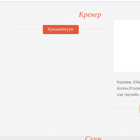
Крекер
бүтээгдэхүүн
Коровка, Юб
болон Итали
нэр төрлийн 
Сүүн