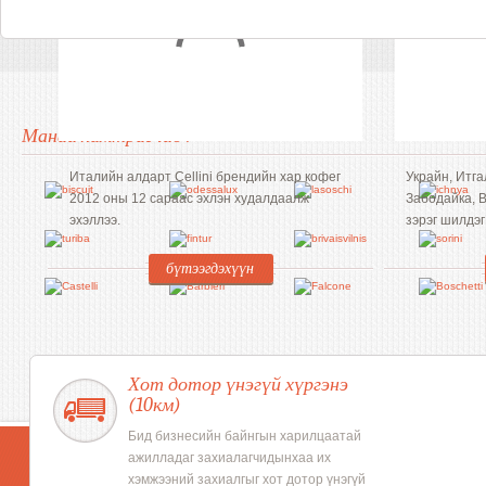
Манай хамтрагчид
:
Италийн алдарт Cellini брендийн хар кофег
Украйн, Итг
2012 оны 12 сараас эхлэн худалдаалж
Забодайка, 
эхэллээ.
зэрэг шилдэ
бүтээгдэхүүн
Ирис
Хот дотор үнэгүй хүргэнэ
(10км)
Бид бизнесийн байнгын харилцаатай
ажилладаг захиалагчидынхаа их
хэмжээний захиалгыг хот дотор үнэгүй