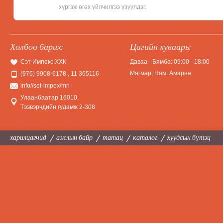
хүргэж өгөх үйлчилгээ үзүүлдэг.
Холбоо барих:
Цагийн хуваарь:
Украйн болон Орос улсын Ирис Маркиз,
Украйны Бис
Сэт Импекс ХХК
Даваа - Бямба: 09:00 - 18:00
Золотой ключик, Киць киць зэрэг сүүний амт
Италийн алда
Мягмар, Ням: Амарна
(976) 9908-6178 , 11 365116
чанарыг хадгалсан ириснүүд.
зөөлөн чихри
info//set-impex/mn
бүтээгдэхүүн
Улаанбаатар 16010
,
Тээвэрчдийн гудамж 2-308
харилцагчид
ажлын байр
татац
каталог
хуудсын бүтэц
Шоколад
Жимс